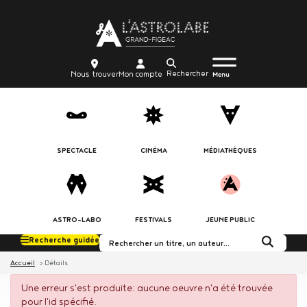
Aller
Body
au
contenu
principal
Menu
Body
icon_trigger
Recherche
Nous
Mon
Nous trouver
Mon compte
burger
Menu
trouver
compte
SPECTACLE
CINÉMA
MÉDIATHÈQUES
ASTRO-LABO
FESTIVALS
JEUNE PUBLIC
Recherche guidée
Rechercher dans le c
Accueil
Détails
Une erreur s'est produite: aucune oeuvre n'a été trouvée
pour l'id spécifié.