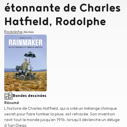
étonnante de Charles
Hatfield, Rodolphe
Auteur
Rodolphe
,
Voir plus
Type de support matériel
Bandes dessinées
Résumé
L'histoire de Charles Hatfield, qui a créé un mélange chimique
secret pour faire tomber la pluie, est retracée. Son invention
ravit tout le monde jusqu'en 1916, lorsqu'il déclenche un déluge
à San Diego.