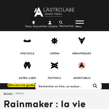
Aller
Body
au
contenu
principal
Menu
Body
icon_trigger
Recherche
Nous
Mon
Nous trouver
Mon compte
burger
Menu
trouver
compte
SPECTACLE
CINÉMA
MÉDIATHÈQUES
ASTRO-LABO
FESTIVALS
JEUNE PUBLIC
Recherche guidée
Rechercher dans le c
Accueil
Détails
Rainmaker : la vie