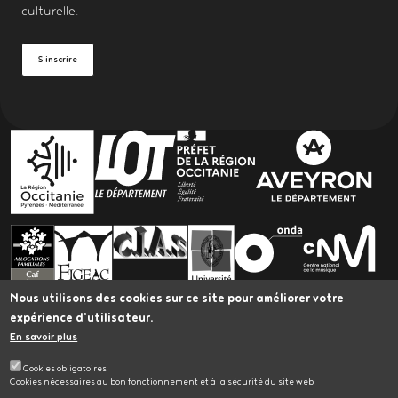
culturelle.
S'inscrire
PARTENAIRES
Nous utilisons des cookies sur ce site pour améliorer votre
expérience d'utilisateur.
En savoir plus
L’Astrolabe bénéficie du Plan Led Spectacle vivant
Occitanie, porté par Occitanie en Scène et cofinancé
Cookies obligatoires
par l'Union Européenne dans le cadre du Fonds
Cookies nécessaires au bon fonctionnement et à la sécurité du site web
Européen de Développement Régional.