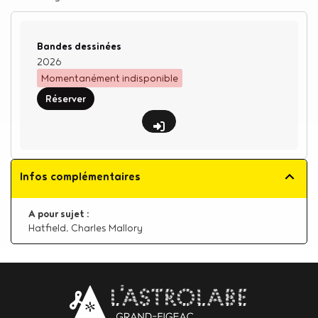
Type de support matériel
Bandes dessinées
2026
Momentanément indisponible
Réserver
Infos complémentaires
A pour sujet :
Hatfield, Charles Mallory
Body
contact
newsletter