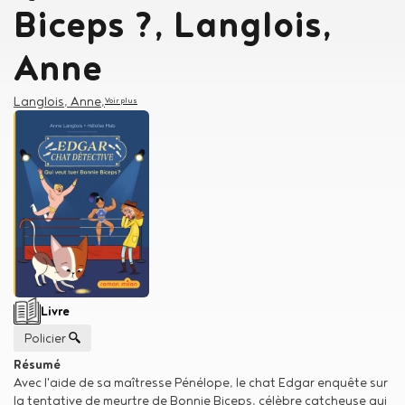
Biceps ?, Langlois,
Anne
Auteur
Langlois, Anne
,
Voir plus
Type de support matériel
Livre
Genre
Policier
Résumé
Avec l'aide de sa maîtresse Pénélope, le chat Edgar enquête sur
la tentative de meurtre de Bonnie Biceps, célèbre catcheuse qui