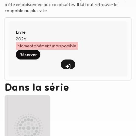
a été empoisonnée aux cacahuètes. Il lui faut retrouver le
coupable au plus vite.
Type de support matériel
Livre
2026
Momentanément indisponible
Réserver
Dans la série