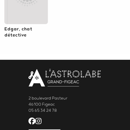
Edgar, chat
détective
Body
contact
newsletter
2 boulevard Pasteur
46100 Figeac
05 65 34 24 78
Facebook de l'Astrolabe Grand Fi
Instagram de l'Astrolabe Grand