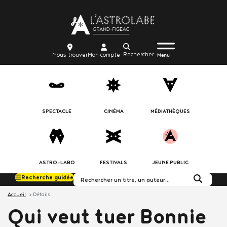
Aller
Body
au
contenu
principal
Menu
Body
icon_trigger
Recherche
Nous
Mon
Nous trouver
Mon compte
burger
Menu
trouver
compte
SPECTACLE
CINÉMA
MÉDIATHÈQUES
ASTRO-LABO
FESTIVALS
JEUNE PUBLIC
Recherche guidée
Rechercher dans le c
Accueil
Détails
Qui veut tuer Bonnie