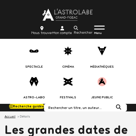
Aller
Body
au
contenu
principal
Menu
Body
icon_trigger
Recherche
Nous
Mon
Nous trouver
Mon compte
burger
Menu
trouver
compte
SPECTACLE
CINÉMA
MÉDIATHÈQUES
ASTRO-LABO
FESTIVALS
JEUNE PUBLIC
Recherche guidée
Rechercher dans le c
Accueil
Détails
Les grandes dates de