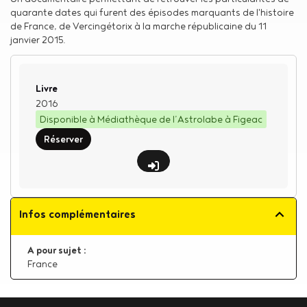
quarante dates qui furent des épisodes marquants de l'histoire
de France, de Vercingétorix à la marche républicaine du 11
janvier 2015.
Type de support matériel
Livre
2016
Disponible à Médiathèque de l’Astrolabe à Figeac
Réserver
Infos complémentaires
A pour sujet :
France
Body