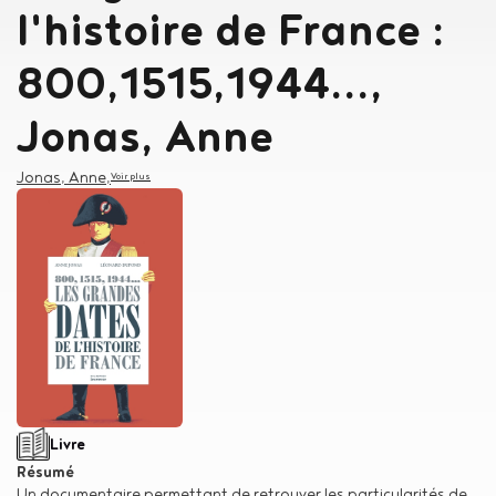
l'histoire de France :
800,1515,1944...,
Jonas, Anne
Auteur
Jonas, Anne
,
Voir plus
Type de support matériel
Livre
Résumé
Un documentaire permettant de retrouver les particularités de