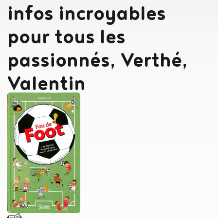
infos incroyables
pour tous les
passionnés, Verthé,
Valentin
Auteur
Verthé, Valentin
,
Voir plus