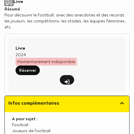
Type de support matériel
Livre
Résumé
Pour découvrir le football, avec des anecdotes et des records :
les joueurs, les compétitions, les stades, les équipes féminines,
etc.
Type de support matériel
Livre
2024
Momentanément indisponible
Réserver
Infos complémentaires
A pour sujet :
Football
Joueurs de football