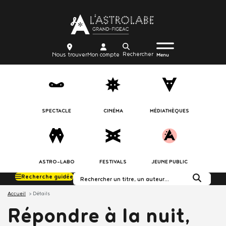
Aller
Body
au
contenu
principal
Menu
Body
icon_trigger
Recherche
Nous
Mon
Nous trouver
Mon compte
burger
Menu
trouver
compte
SPECTACLE
CINÉMA
MÉDIATHÈQUES
ASTRO-LABO
FESTIVALS
JEUNE PUBLIC
Recherche guidée
Rechercher dans le c
Accueil
Détails
Répondre à la nuit,