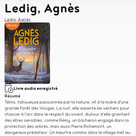
Ledig, Agnès
Auteur
Ledig, Agnès
Type de support matériel
Livre audio enregistré
Résumé
Témis, tatoueuse passionnée par la nature, vit à la lisière d'une
grande forêt des Vosges. La nuit, elle arpente les sentiers pour
chasser à l'arc dans le respect du vivant. Autour d'elle gravitent
des êtres sensibles, comme Rémy, un bûcheron engagé dans la
protection des arbres, mais aussi Pierre Richemont, un
dangereux prédateur. Un meurtre commis dans le village met au