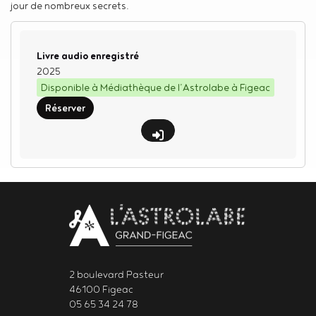
jour de nombreux secrets.
Type de support matériel
Livre audio enregistré
2025
Disponible à Médiathèque de l’Astrolabe à Figeac
Réserver
Body
contact
newsletter
2 boulevard Pasteur
46100 Figeac
05 65 34 24 78