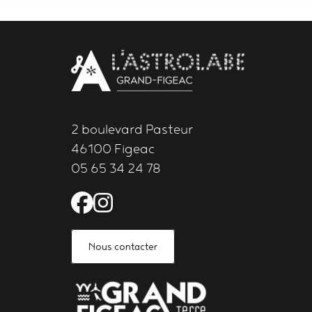
Body
contact
newsletter
2 boulevard Pasteur
46100 Figeac
05 65 34 24 78
Facebook de l'Astrolabe 
Instagram de l'Astrola
Nous contacter