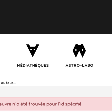
Aller
au
contenu
principal
MÉDIATHÈQUES
ASTRO-LABO
ans le catalogue
uvre n'a été trouvée pour l'id spécifié.