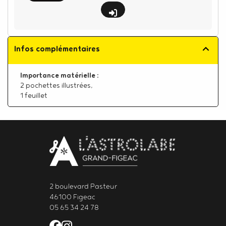
Infos complémentaires
Importance matérielle :
2 pochettes illustrées
,
1 feuillet
Body
contact
newsletter
2 boulevard Pasteur
46100 Figeac
05 65 34 24 78