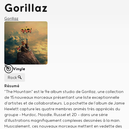
Gorillaz
Créateur
Gorillaz
Type de support matériel
Vinyle
Genre musical
Rock
Résumé
"The Mountain" est le 9e album studio de Gorillaz, une collection
de 15 nouveaux morceaux présentant une liste exceptionnelle
d'artistes et de collaborateurs. La pochette de l'album de Jamie
Hewlett capture les quatre membres animés très appréciés du
groupe - Murdoc, Noodle, Russel et 2D - dans une série
d'illustrations magnifiquement complexes dessinées à la main.
Musicalement, ces nouveaux morceaux mettent en vedette des