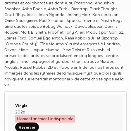
artistes et collaborateurs dont Ajay Prasanna, Anoushka
Shankar, Asha Bhosle, Asha Puthli, Bizarrap, Black Thought,
Gruff Rhys, Idles, Jalen Ngonda, Johnny Marr, Kara Jackson,
Omar Souleyman, Paul Simonon, Sparks, Trueno et Yasiin Bey ,
ainsi que les voix de Bobby Womack, Dave Jolicoeur, Dennis
Hopper, Mark E. Smith, Proof et Tony Allen. Produit par Gorillaz,
James Ford, Samuel Egglenton, Remi Kabaka Jr. et Bizarrap
(Orange County), "The Mountain" a été enregistré à Londres,
Devon, Miami, Jaipur, Mumbai, New Delhi et Rishikesh, et
présente des artistes se produisant en cinq langues : arabe,
anglais, hindi, espagnol et yoruba. Et on retrouve Murdoc
Niccals, Russel Hobbs, 2D et Noodle en Inde, où nos héros sont
immergés dans les rythmes de la musique mystique alors qu'ils
naviguent sur le terrain montagneux de cette chose appelée la
vie.
Type de support matériel
Vinyle
2026
Momentanément indisponible
Réserver