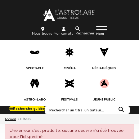
Aller
Body
au
contenu
principal
Menu
Body
icon_trigger
Recherche
Nous
Mon
Nous trouver
Mon compte
burger
Menu
trouver
compte
SPECTACLE
CINÉMA
MÉDIATHÈQUES
ASTRO-LABO
FESTIVALS
JEUNE PUBLIC
Recherche guidée
Rechercher dans le c
Accueil
Détails
Une erreur s'est produite: aucune oeuvre n'a été trouvée
pour l'id spécifié.