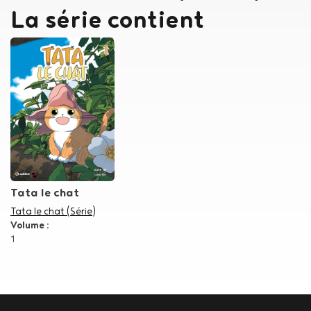
La série contient
Tata le chat
Dans la série
Tata le chat (Série)
Volume :
1
Body
contact
newsletter