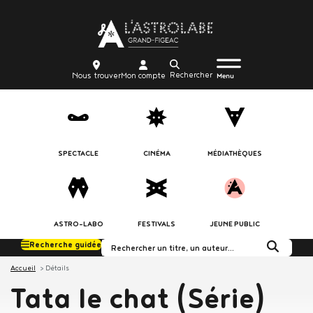
Aller
Body
au
contenu
principal
Menu
Body
icon_trigger
Recherche
Nous
Mon
Nous trouver
Mon compte
burger
Menu
trouver
compte
SPECTACLE
CINÉMA
MÉDIATHÈQUES
ASTRO-LABO
FESTIVALS
JEUNE PUBLIC
Recherche guidée
Rechercher dans le c
Accueil
Détails
Tata le chat (Série)