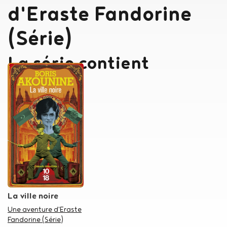
d'Eraste Fandorine
(Série)
La série contient
La ville noire
Dans la série
Une aventure d'Eraste
Fandorine (Série)