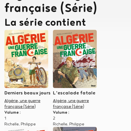
française (Série)
La série contient
Derniers beaux jours
L'escalade fatale
Dans la série
Algérie, une guerre
Dans la série
Algérie, une guerre
française (Série)
française (Série)
Volume :
Volume :
1
2
Auteur
Richelle, Philippe
Auteur
Richelle, Philippe