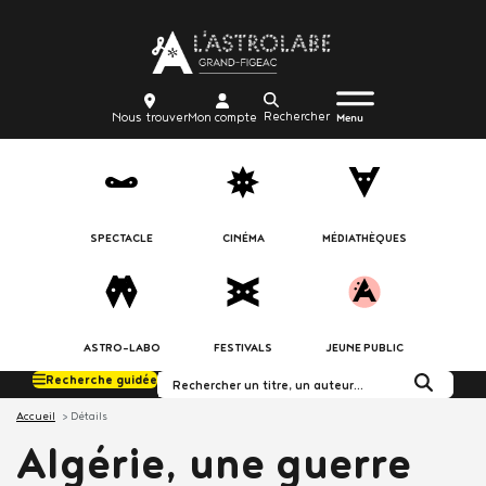
Aller
Body
au
contenu
principal
Menu
Body
icon_trigger
Recherche
Nous
Mon
Nous trouver
Mon compte
burger
Menu
trouver
compte
SPECTACLE
CINÉMA
MÉDIATHÈQUES
ASTRO-LABO
FESTIVALS
JEUNE PUBLIC
Recherche guidée
Rechercher dans le c
Accueil
Détails
Algérie, une guerre