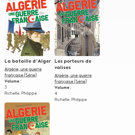
La bataille d'Alger
Les porteurs de
valises
Dans la série
Algérie, une guerre
française (Série)
Dans la série
Algérie, une guerre
Volume :
française (Série)
3
Volume :
Auteur
Richelle, Philippe
4
Auteur
Richelle, Philippe