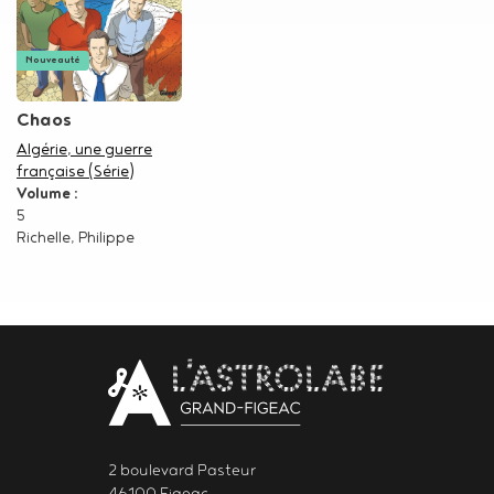
Nouveauté
Chaos
Dans la série
Algérie, une guerre
française (Série)
Volume :
5
Auteur
Richelle, Philippe
Body
contact
newsletter
2 boulevard Pasteur